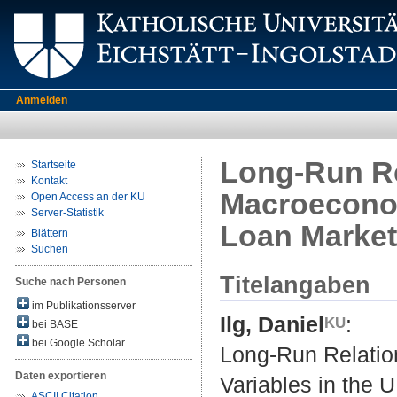
Anmelden
Long-Run Re
Startseite
Kontakt
Macroeconom
Open Access an der KU
Server-Statistik
Loan Market
Blättern
Suchen
Titelangaben
Suche nach Personen
im Publikationsserver
Ilg, Daniel
:
bei BASE
bei Google Scholar
Long-Run Relatio
Daten exportieren
Variables in the 
ASCII Citation