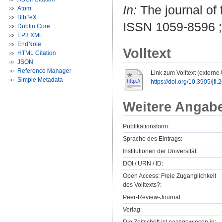
In:
The journal of 
Atom
BibTeX
ISSN 1059-8596 
Dublin Core
EP3 XML
EndNote
Volltext
HTML Citation
JSON
Reference Manager
Link zum Volltext (externe
Simple Metadata
https://doi.org/10.3905/jfi
Weitere Angab
Publikationsform:
Sprache des Eintrags:
Institutionen der Universität:
DOI / URN / ID:
Open Access: Freie Zugänglichkeit
des Volltexts?:
Peer-Review-Journal:
Verlag: