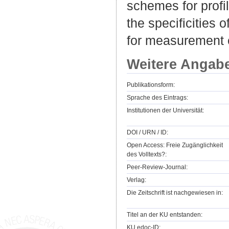
schemes for profi
the specificities 
for measurement e
Weitere Angab
Publikationsform:
Sprache des Eintrags:
Institutionen der Universität:
DOI / URN / ID:
Open Access: Freie Zugänglichkeit
des Volltexts?:
Peer-Review-Journal:
Verlag:
Die Zeitschrift ist nachgewiesen in:
Titel an der KU entstanden:
KU.edoc-ID: