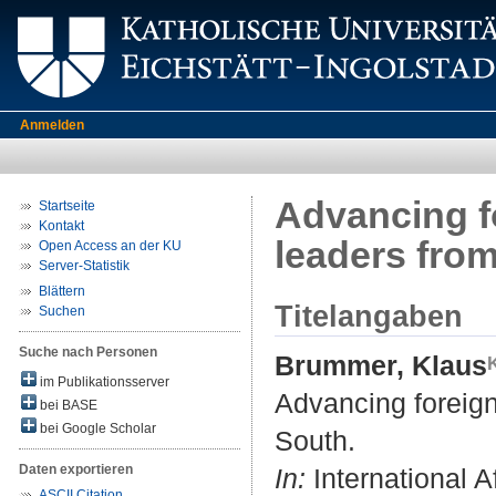
Anmelden
Advancing fo
Startseite
Kontakt
leaders from
Open Access an der KU
Server-Statistik
Blättern
Titelangaben
Suchen
Suche nach Personen
Brummer, Klaus
im Publikationsserver
Advancing foreign
bei BASE
bei Google Scholar
South.
Daten exportieren
In:
International Af
ASCII Citation