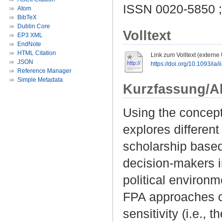
ISSN 0020-5850 
Atom
BibTeX
Dublin Core
Volltext
EP3 XML
EndNote
HTML Citation
Link zum Volltext (externe
JSON
https://doi.org/10.1093/ia/
Reference Manager
Simple Metadata
Kurzfassung/A
Using the concept 
explores differen
scholarship based
decision-makers in
political environm
FPA approaches ca
sensitivity (i.e.,