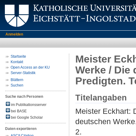
Anmelden
Meister Eckh
Startseite
Kontakt
Werke / Die 
Open Access an der KU
Server-Statistik
Predigten. T
Blättern
Suchen
Titelangaben
Suche nach Personen
im Publikationsserver
Meister Eckhart: 
bei BASE
bei Google Scholar
deutschen Werke. 
Daten exportieren
2.
ASCII Citation