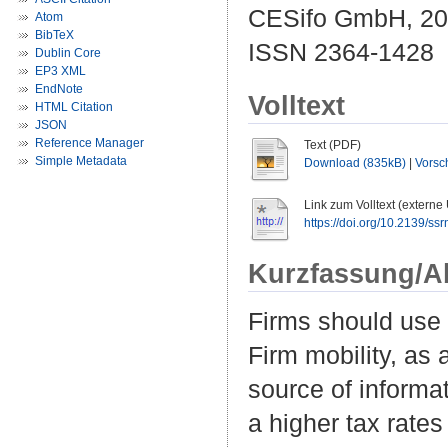
CESifo GmbH, 201
Atom
BibTeX
ISSN 2364-1428
Dublin Core
EP3 XML
EndNote
Volltext
HTML Citation
JSON
Reference Manager
Text (PDF)
Simple Metadata
Download (835kB)
|
Vorsc
Link zum Volltext (externe
https://doi.org/10.2139/ss
Kurzfassung/A
Firms should use a
Firm mobility, as 
source of informat
a higher tax rates 