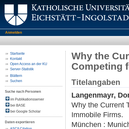
Anmelden
Why the Curr
Startseite
Kontakt
Competing f
Open Access an der KU
Server-Statistik
Blättern
Titelangaben
Suchen
Suche nach Personen
Langenmayr, Do
im Publikationsserver
Why the Current T
bei BASE
bei Google Scholar
Immobile Firms.
Daten exportieren
München : Munich
ASCII Citation