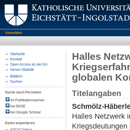
Anmelden
Halles Netzw
Startseite
Kontakt
Kriegserfah
Open Access an der KU
Server-Statistik
globalen K
Blättern
Suchen
Titelangaben
Suche nach Personen
im Publikationsserver
Schmölz-Häberle
bei BASE
bei Google Scholar
Halles Netzwerk i
Daten exportieren
Kriegsdeutungen 
ASCII Citation