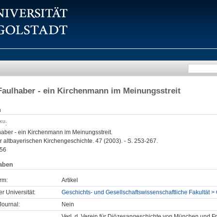
Faulhaber - ein Kirchenmann im Meinungsstreit
n
:
haber - ein Kirchenmann im Meinungsstreit.
r altbayerischen Kirchengeschichte. 47 (2003). - S. 253-267.
56
aben
rm:
Artikel
er Universität:
Geschichts- und Gesellschaftswissenschaftliche Fakultät > 
ournal:
Nein
Verl. d. Verein für Diözesangeschichte von München und Fr