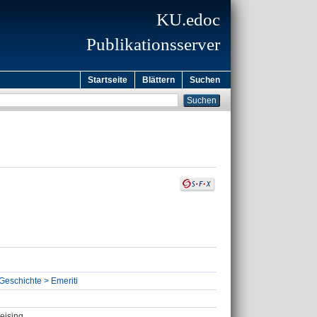
KU.edoc
Publikationsserver
Startseite
Blättern
Suchen
Geschichte > Emeriti
eising