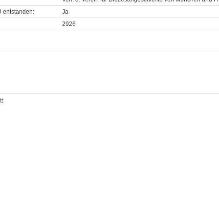
U entstanden:
Ja
2926
tt