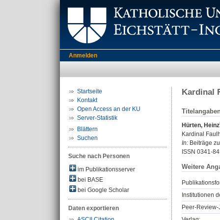
Anmelden
Kardinal 
Startseite
Kontakt
Open Access an der KU
Titelangabe
Server-Statistik
Hürten, Heinz
Blättern
Kardinal Faul
Suchen
In:
Beiträge zu
ISSN 0341-84
Suche nach Personen
Weitere Ang
im Publikationsserver
bei BASE
Publikationsfo
bei Google Scholar
Institutionen d
Peer-Review-J
Daten exportieren
Verlag:
ASCII Citation