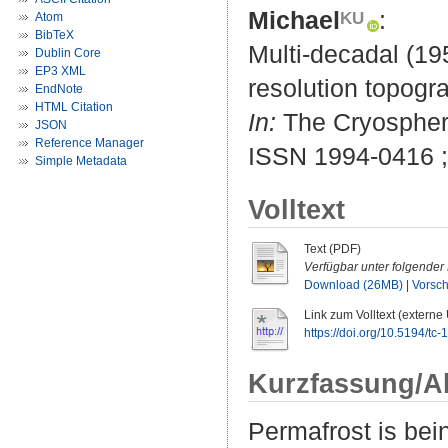
Michael
:
Atom
BibTeX
Multi-decadal (19
Dublin Core
EP3 XML
resolution topogra
EndNote
HTML Citation
In:
The Cryosphere
JSON
Reference Manager
ISSN 1994-0416 
Simple Metadata
Volltext
Text (PDF)
Verfügbar unter folgender 
Download (26MB)
|
Vorsc
Link zum Volltext (externe
https://doi.org/10.5194/tc
Kurzfassung/A
Permafrost is bei