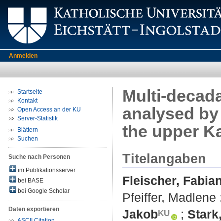
Anmelden
Multi-decada
Startseite
Kontakt
analysed by 
Open Access an der KU
Server-Statistik
the upper Ka
Blättern
Suchen
Titelangaben
Suche nach Personen
im Publikationsserver
Fleischer, Fabia
bei BASE
bei Google Scholar
Pfeiffer, Madlene
Daten exportieren
Jakob
;
Stark
ASCII Citation