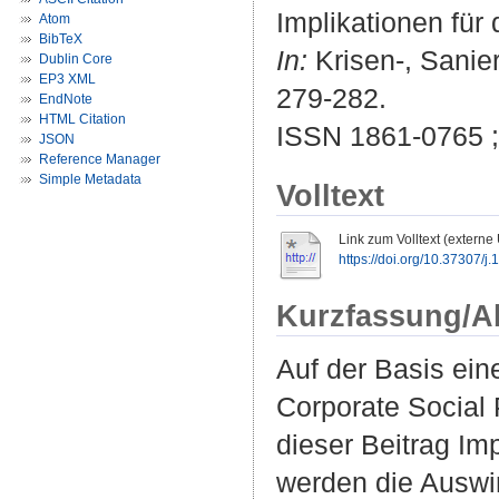
Implikationen für
Atom
BibTeX
In:
Krisen-, Sanier
Dublin Core
EP3 XML
279-282.
EndNote
HTML Citation
ISSN 1861-0765 
JSON
Reference Manager
Simple Metadata
Volltext
Link zum Volltext (externe
https://doi.org/10.37307/
Kurzfassung/A
Auf der Basis ein
Corporate Social 
dieser Beitrag Im
werden die Auswir