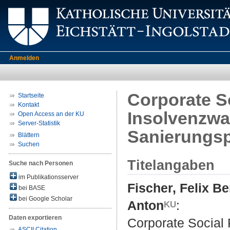
Anmelden
Corporate S
Startseite
Kontakt
Insolvenzwah
Open Access an der KU
Server-Statistik
Sanierungsp
Blättern
Suchen
Titelangaben
Suche nach Personen
im Publikationsserver
Fischer, Felix B
bei BASE
bei Google Scholar
Anton
:
Daten exportieren
Corporate Social 
ASCII Citation