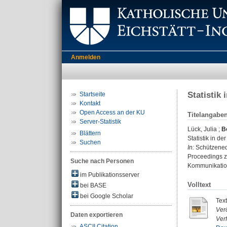
Anmelden
Statistik
Startseite
Kontakt
Open Access an der KU
Titelangabe
Server-Statistik
Lück, Julia
;
B
Blättern
Statistik in d
Suchen
In:
Schützeneder
Proceedings z
Suche nach Personen
Kommunikation
im Publikationsserver
Volltext
bei BASE
bei Google Scholar
Tex
Verö
Daten exportieren
Ver
ASCII Citation