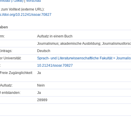
nload (718kB)
|
Vorschau
 zum Volltext (externe URL):
s://doi.org/10.21241/ssoar.70827
aben
rm:
Aufsatz in einem Buch
Journalismus; akademische Ausbildung; Journalismusfors
intrags:
Deutsch
er Universität:
Sprach- und Literaturwissenschaftliche Fakultät > Journalis
:
10.21241/ssoar.70827
Freie Zugänglichkeit
Ja
Aufsatz:
Nein
U entstanden:
Ja
28989