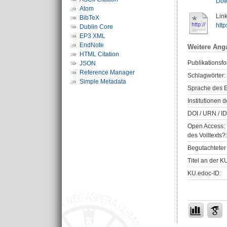
Dow
Atom
Link
BibTeX
http
Dublin Core
EP3 XML
EndNote
Weitere Ang
HTML Citation
Publikationsfo
JSON
Reference Manager
Schlagwörter:
Simple Metadata
Sprache des E
Institutionen d
DOI / URN / ID
Open Access: 
des Volltexts?:
Begutachteter 
Titel an der K
KU.edoc-ID: