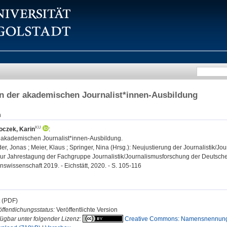
 in der akademischen Journalist*innen-Ausbildung
n
oczek, Karin
:
er akademischen Journalist*innen-Ausbildung.
, Jonas ; Meier, Klaus ; Springer, Nina (Hrsg.): Neujustierung der Journalistik/Jou
ur Jahrestagung der Fachgruppe Journalistik/Journalismusforschung der Deutschen 
swissenschaft 2019. - Eichstätt, 2020. - S. 105-116
t (PDF)
ffentlichungsstatus:
Veröffentlichte Version
fügbar unter folgender Lizenz:
Creative Commons: Namensnennung