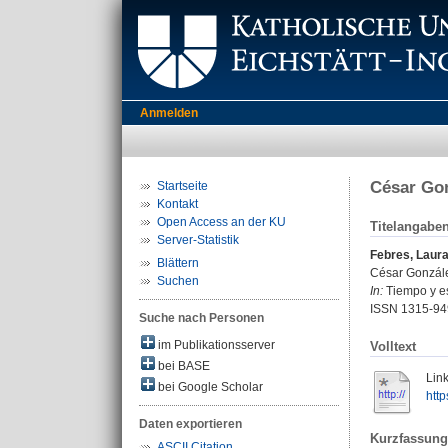
Anmelden
César Gon
Startseite
Kontakt
Open Access an der KU
Titelangabe
Server-Statistik
Febres, Laur
Blättern
César Gonzál
Suchen
In:
Tiempo y es
ISSN 1315-94
Suche nach Personen
im Publikationsserver
Volltext
bei BASE
Link
bei Google Scholar
http
Daten exportieren
Kurzfassung
ASCII Citation