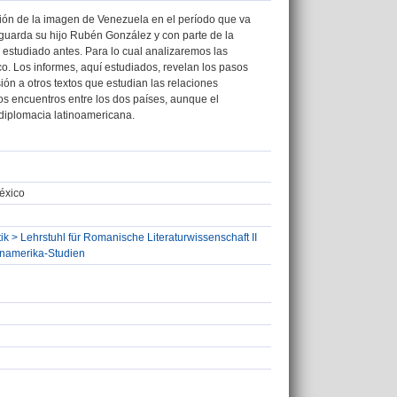
cción de la imagen de Venezuela en el período que va
uarda su hijo Rubén González y con parte de la
 estudiado antes. Para lo cual analizaremos las
o. Los informes, aquí estudiados, revelan los pasos
ón a otros textos que estudian las relaciones
s encuentros entre los dos países, aunque el
 diplomacia latinoamericana.
éxico
ik > Lehrstuhl für Romanische Literaturwissenschaft II
einamerika-Studien