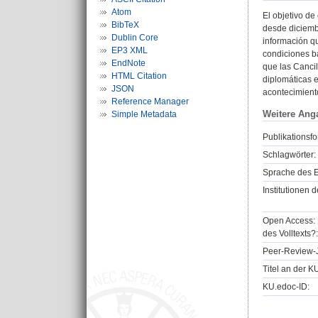
Atom
El objetivo de
BibTeX
desde diciemb
Dublin Core
información qu
EP3 XML
condiciones ba
EndNote
que las Cancil
HTML Citation
diplomáticas 
JSON
acontecimiento
Reference Manager
Weitere Ang
Simple Metadata
Publikationsfo
Schlagwörter:
Sprache des E
Institutionen d
Open Access: 
des Volltexts?:
Peer-Review-J
Titel an der K
KU.edoc-ID: