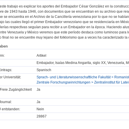
 este trabajo es explicar los aportes del Embajador César González en la constru
re de 1943 hasta 1946, con documentos que se encuentran en su archivo que resg
e se encuentra en el Archivo de la Cancillería venezolana por lo que no se habían
jo las cuales llegó el primer Embajador venezolano que se residenciaría en Méxic
lerías respectivas seguían para recibir a un Embajador en la época. Haciendo alusi
entre Venezuela y México veremos que este período destaca como luminoso para lo
 final no se encuentre muy lejano del folklorismo que a veces ha caracterizado la
aben
rm:
Artikel
Embajador, Isaías Medina Angarita, siglo XX, Venezuela, M
intrags:
Spanisch
er Universität:
Sprach- und Literaturwissenschaftliche Fakultät > Romanist
Zentrale Forschungseinrichtungen > Zentralinstitut für Lat
Freie Zugänglichkeit
Ja
ournal:
Ja
U entstanden:
Nein
28867