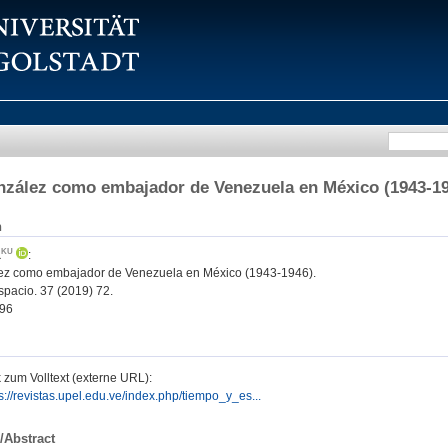
zález como embajador de Venezuela en México (1943-1
n
a
:
ez como embajador de Venezuela en México (1943-1946).
pacio. 37 (2019) 72.
96
 zum Volltext (externe URL):
s://revistas.upel.edu.ve/index.php/tiempo_y_es...
/Abstract