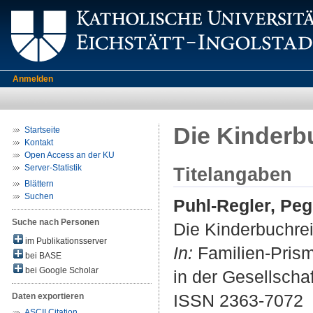
Anmelden
Die Kinderb
Startseite
Kontakt
Open Access an der KU
Server-Statistik
Titelangaben
Blättern
Suchen
Puhl-Regler, Pe
Suche nach Personen
Die Kinderbuchrei
im Publikationsserver
In:
Familien-Prisma
bei BASE
bei Google Scholar
in der Gesellschaf
ISSN 2363-7072
Daten exportieren
ASCII Citation