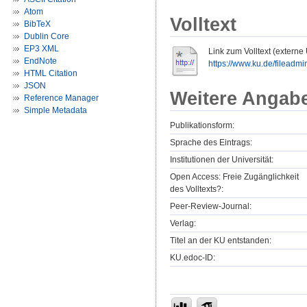
Atom
Volltext
BibTeX
Dublin Core
EP3 XML
Link zum Volltext (externe
EndNote
https://www.ku.de/fileadmi
HTML Citation
JSON
Weitere Angab
Reference Manager
Simple Metadata
Publikationsform:
Sprache des Eintrags:
Institutionen der Universität:
Open Access: Freie Zugänglichkeit
des Volltexts?:
Peer-Review-Journal:
Verlag:
Titel an der KU entstanden:
KU.edoc-ID: