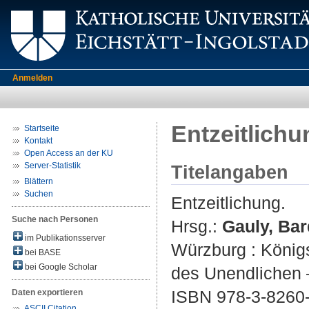
Anmelden
Entzeitlichu
Startseite
Kontakt
Open Access an der KU
Server-Statistik
Titelangaben
Blättern
Suchen
Entzeitlichung.
Suche nach Personen
Hrsg.:
Gauly, Bar
im Publikationsserver
Würzburg : König
bei BASE
bei Google Scholar
des Unendlichen –
ISBN 978-3-8260
Daten exportieren
ASCII Citation