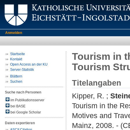
Anmelden
Tourism in t
Startseite
Kontakt
Tourism Str
Open Access an der KU
Server-Statistik
Blättern
Titelangaben
Suchen
Suche nach Personen
Kipper, R.
;
Stein
im Publikationsserver
Tourism in the Re
bei BASE
bei Google Scholar
Motives and Trave
Daten exportieren
Mainz, 2008. - (
ASCII Citation