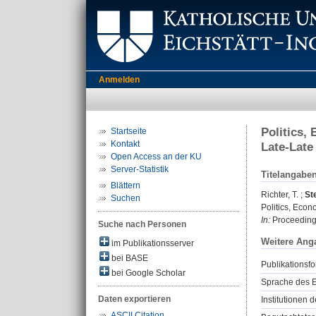
Anmelden
Politics,
Startseite
Kontakt
Late-Late
Open Access an der KU
Server-Statistik
Titelangabe
Blättern
Richter, T.
;
St
Suchen
Politics, Econ
In:
Proceedings
Suche nach Personen
Weitere Ang
im Publikationsserver
bei BASE
Publikationsfo
bei Google Scholar
Sprache des E
Daten exportieren
Institutionen d
ASCII Citation