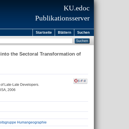
KU.edoc
Publikationsserver
Startseite
Blättern
Suchen
into the Sectoral Transformation of
 of Late-Late Developers.
 USA, 2006
beitsgruppe Humangeographie