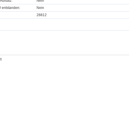
Aufsatz:
Nein
U entstanden:
Nein
28812
tt