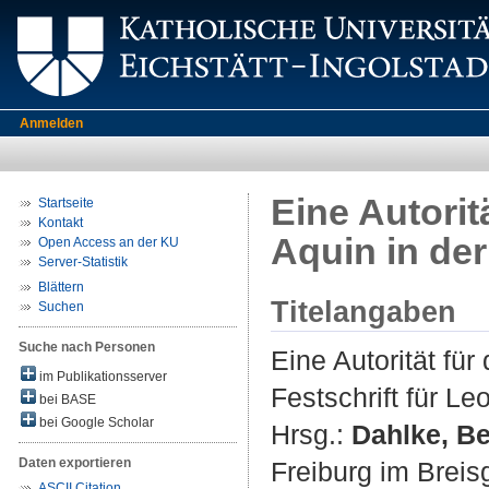
Anmelden
Eine Autorit
Startseite
Kontakt
Aquin in der
Open Access an der KU
Server-Statistik
Blättern
Titelangaben
Suchen
Suche nach Personen
Eine Autorität fü
im Publikationsserver
Festschrift für Le
bei BASE
bei Google Scholar
Hrsg.:
Dahlke, B
Daten exportieren
Freiburg im Breis
ASCII Citation