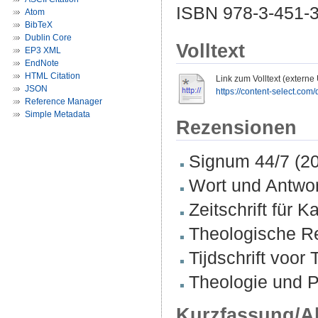
ISBN 978-3-451-
Atom
BibTeX
Dublin Core
Volltext
EP3 XML
EndNote
HTML Citation
Link zum Volltext (externe
JSON
https://content-select.com/
Reference Manager
Simple Metadata
Rezensionen
Signum 44/7 (201
Wort und Antwort
Zeitschrift für 
Theologische Re
Tijdschrift voor
Theologie und P
Kurzfassung/A