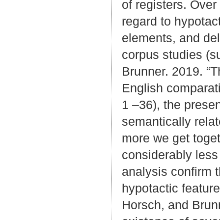
of registers. Ove
regard to hypotact
elements, and del
corpus studies (
Brunner. 2019. “T
English comparativ
1 –36), the presen
semantically rela
more we get toget
considerably less 
analysis confirm 
hypotactic featur
Horsch, and Brunn