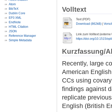
Atom
Volltext
BibTeX
Dublin Core
EP3 XML
Text (PDF)
EndNote
Download (862kB)
|
Vorsc
HTML Citation
JSON
Link zum Volltext (externe
Reference Manager
https://doi.org/10.1515/op
Simple Metadata
Kurzfassung/A
Recently, large c
American English
CCs using covaryi
findings against 
replicate previous
English (British 