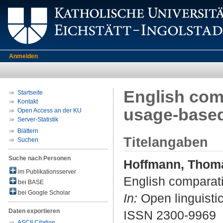
Anmelden
English comp
Startseite
Kontakt
usage-base
Open Access an der KU
Server-Statistik
Blättern
Titelangaben
Suchen
Suche nach Personen
Hoffmann, Thom
im Publikationsserver
English comparati
bei BASE
bei Google Scholar
In:
Open linguistic
Daten exportieren
ISSN 2300-9969
ASCII Citation