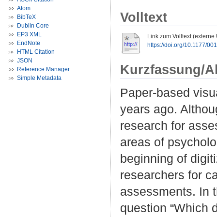
Atom
Volltext
BibTeX
Dublin Core
EP3 XML
Link zum Volltext (externe
EndNote
https://doi.org/10.1177/
HTML Citation
JSON
Kurzfassung/A
Reference Manager
Simple Metadata
Paper-based visu
years ago. Althoug
research for asse
areas of psycholo
beginning of digi
researchers for c
assessments. In t
question “Which d