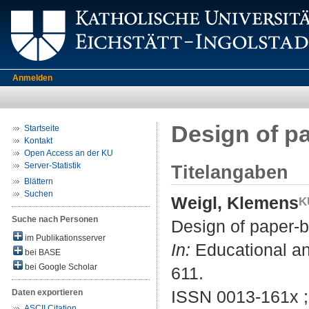
Anmelden
Design of p
Startseite
Kontakt
Open Access an der KU
Server-Statistik
Titelangaben
Blättern
Suchen
Weigl, Klemens
Suche nach Personen
Design of paper-b
im Publikationsserver
In:
Educational an
bei BASE
bei Google Scholar
611.
ISSN 0013-161x 
Daten exportieren
ASCII Citation