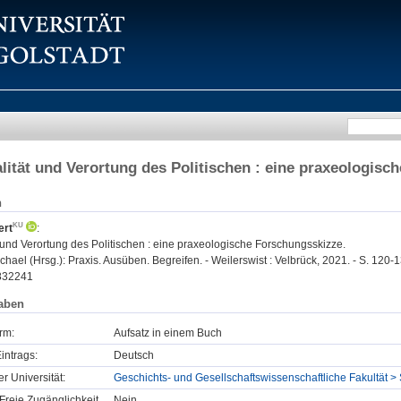
alität und Verortung des Politischen : eine praxeologis
n
ert
:
t und Verortung des Politischen : eine praxeologische Forschungsskizze.
hael (Hrsg.): Praxis. Ausüben. Begreifen. - Weilerswist : Velbrück, 2021. - S. 120-
832241
aben
rm:
Aufsatz in einem Buch
intrags:
Deutsch
er Universität:
Geschichts- und Gesellschaftswissenschaftliche Fakultät > 
Freie Zugänglichkeit
Nein