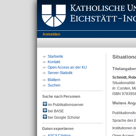
Anmelden
Situation
Startseite
Kontakt
Open Access an der KU
Titelangabe
Server-Statistik
Schmidt, Rob
Blättern
Situationalitä
Suchen
In:
Corsten, Mic
ISBN 978395
Suche nach Personen
Weitere Ang
im Publikationsserver
bei BASE
Publikationsfo
bei Google Scholar
Sprache des E
Institutionen d
Daten exportieren
Open Access: 
ASCII Citation