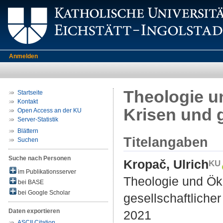
Anmelden
Theologie u
Startseite
Kontakt
Krisen und 
Open Access an der KU
Server-Statistik
Blättern
Titelangaben
Suchen
Suche nach Personen
Kropač, Ulrich
im Publikationsserver
Theologie und Öku
bei BASE
bei Google Scholar
gesellschaftliche
Daten exportieren
2021
ASCII Citation