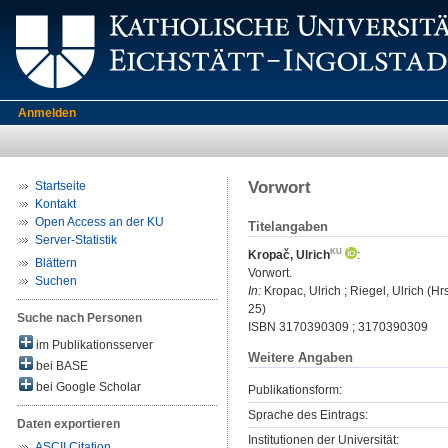
Anmelden
Vorwort
Startseite
Kontakt
Open Access an der KU
Titelangaben
Server-Statistik
Kropač, Ulrich
:
Blättern
Vorwort.
Suchen
In:
Kropac, Ulrich ; Riegel, Ulrich (H
25)
Suche nach Personen
ISBN 3170390309 ; 3170390309
im Publikationsserver
Weitere Angaben
bei BASE
bei Google Scholar
Publikationsform:
Sprache des Eintrags:
Daten exportieren
Institutionen der Universität:
ASCII Citation