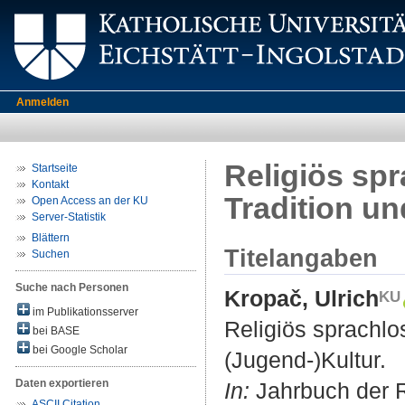
Anmelden
Religiös sp
Startseite
Kontakt
Tradition u
Open Access an der KU
Server-Statistik
Blättern
Titelangaben
Suchen
Suche nach Personen
Kropač, Ulrich
im Publikationsserver
Religiös sprachlo
bei BASE
bei Google Scholar
(Jugend-)Kultur.
Daten exportieren
In:
Jahrbuch der R
ASCII Citation