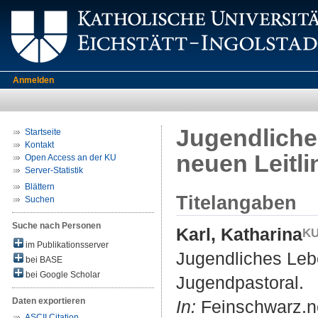
Anmelden
Jugendliche
Startseite
Kontakt
neuen Leitli
Open Access an der KU
Server-Statistik
Blättern
Titelangaben
Suchen
Suche nach Personen
Karl, Katharina
im Publikationsserver
Jugendliches Leb
bei BASE
bei Google Scholar
Jugendpastoral.
Daten exportieren
In:
Feinschwarz.n
ASCII Citation