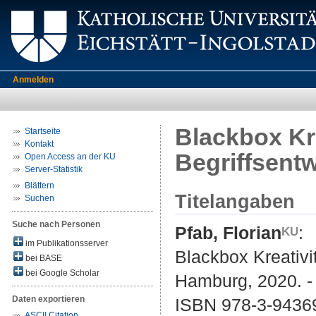
Anmelden
Blackbox Kre
Startseite
Kontakt
Begriffsentw
Open Access an der KU
Server-Statistik
Blättern
Titelangaben
Suchen
Suche nach Personen
Pfab, Florian
:
im Publikationsserver
Blackbox Kreativit
bei BASE
bei Google Scholar
Hamburg, 2020. - 
Daten exportieren
ISBN 978-3-9436
ASCII Citation