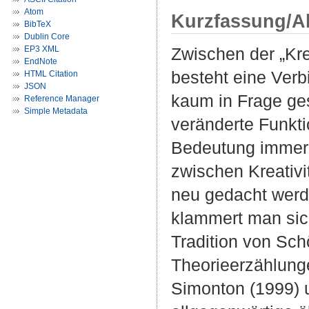
Atom
Kurzfassung/A
BibTeX
Dublin Core
EP3 XML
Zwischen der „Kre
EndNote
besteht eine Verb
HTML Citation
JSON
kaum in Frage ges
Reference Manager
Simple Metadata
veränderte Funkti
Bedeutung immer 
zwischen Kreativi
neu gedacht werd
klammert man sic
Tradition von Sc
Theorieerzählung
Simonton (1999) u