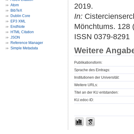
2019.
Atom
BibTeX
In:
Cistercienserch
Dublin Core
EP3 XML
Mönchtums. 128 (
EndNote
HTML Citation
ISSN 0379-8291
JSON
Reference Manager
Weitere Angab
Simple Metadata
Publikationsform:
Sprache des Eintrags:
Institutionen der Universität:
Weitere URLs:
Titel an der KU entstanden:
KU.edoc-ID: