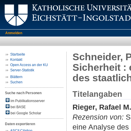
Anmelden
Schneider, 
Startseite
Kontakt
Sicherheit 
Open Access an der KU
Server-Statistik
des staatlic
Blättern
Suchen
Titelangaben
Suche nach Personen
im Publikationsserver
Rieger, Rafael M
bei BASE
bei Google Scholar
Rezension von:
Sc
Daten exportieren
eine Analyse des 
ASCII Citation