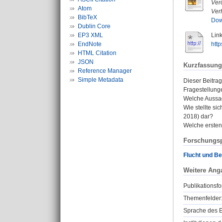
Verö
Atom
Ver
BibTeX
Dow
Dublin Core
EP3 XML
Link
EndNote
htt
HTML Citation
JSON
Kurzfassung
Reference Manager
Simple Metadata
Dieser Beitra
Fragestellung
Welche Aussag
Wie stellte s
2018) dar?
Welche ersten
Forschungsp
Flucht und B
Weitere Ang
Publikationsfo
Themenfelder
Sprache des E