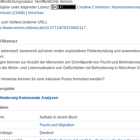
ffentlichungsstatus:
Veröffentlichte Version
fügbar unter folgender Lizenz:
Creative Commons: Namensnennung
nload (234kB)
|
Vorschau
 zum Volltext (externe URL):
ps://www.nomos-elibrary.de/10.5771/978374892117...
/Abstract
g adressiert, basierend auf einer ersten explorativen Felderkundung und anwendu
en:
en können zur Anzahl der Menschen am Schnittpunkt von Flucht und Behinderun
ich die Wohn- und Lebenssituation von Geflüchteten mit Behinderung in Münchner 
 Hinweise können für eine inklusive Praxis formuliert werden?
rojekte
ehinderung Kommunale Analysen
aben
rm:
Aufsatz in einem Buch
:
Flucht und Migration
intrags:
Deutsch