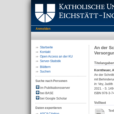
Anmelden
An der Sc
Startseite
Kontakt
Versorgu
Open Access an der KU
Server-Statistik
Titelangabe
Blättern
Korntheuer, 
Suchen
An der Schnit
mit Behinder
Suche nach Personen
In:
Vey, Judith
im Publikationsserver
2021. - S. 14
bei BASE
ISBN 978-3-7
bei Google Scholar
Volltext
Daten exportieren
Tex
ASCII Citation