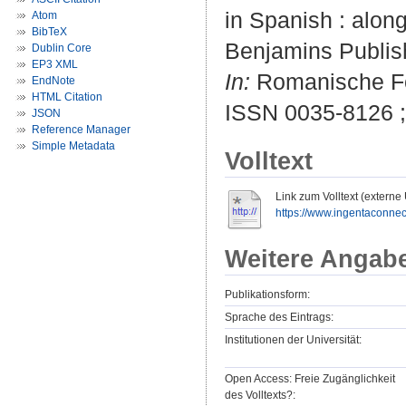
in Spanish : alon
Atom
BibTeX
Benjamins Publis
Dublin Core
EP3 XML
In:
Romanische For
EndNote
HTML Citation
ISSN 0035-8126 
JSON
Reference Manager
Simple Metadata
Volltext
Link zum Volltext (externe
https://www.ingentaconnect
Weitere Angab
Publikationsform:
Sprache des Eintrags:
Institutionen der Universität:
Open Access: Freie Zugänglichkeit
des Volltexts?: