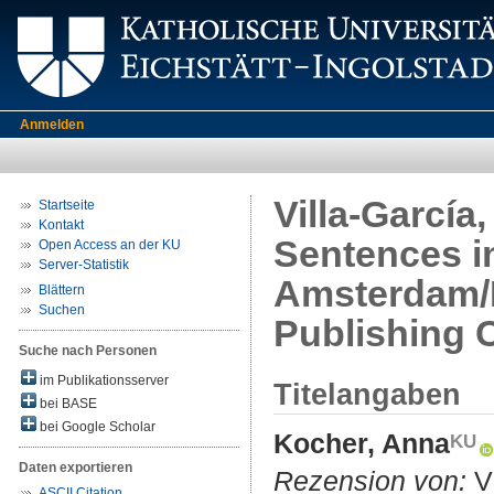
Anmelden
Villa-García
Startseite
Kontakt
Sentences in
Open Access an der KU
Server-Statistik
Amsterdam/P
Blättern
Suchen
Publishing 
Suche nach Personen
im Publikationsserver
Titelangaben
bei BASE
bei Google Scholar
Kocher, Anna
Daten exportieren
Rezension von:
Vi
ASCII Citation