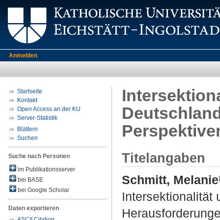
Anmelden
Intersektion
Startseite
Kontakt
Deutschland
Open Access an der KU
Server-Statistik
Perspektive
Blättern
Suchen
Titelangaben
Suche nach Personen
im Publikationsserver
Schmitt, Melanie
bei BASE
bei Google Scholar
Intersektionalität
Daten exportieren
Herausforderunge
ASCII Citation