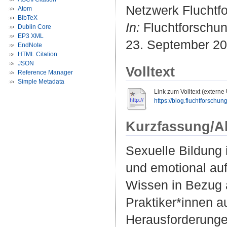
Netzwerk Fluchtf
Atom
BibTeX
In:
Fluchtforschun
Dublin Core
EP3 XML
23. September 2
EndNote
HTML Citation
JSON
Volltext
Reference Manager
Simple Metadata
Link zum Volltext (externe
https://blog.fluchtforschung.
Kurzfassung/A
Sexuelle Bildung 
und emotional auf
Wissen in Bezug a
Praktiker*innen a
Herausforderung