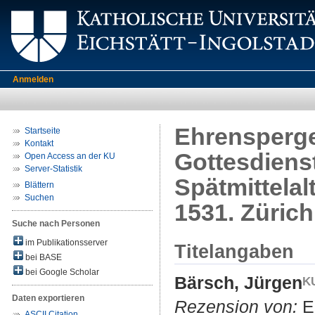
Anmelden
Ehrensperge
Startseite
Kontakt
Gottesdiens
Open Access an der KU
Server-Statistik
Spätmittelal
Blättern
Suchen
1531. Zürich
Suche nach Personen
im Publikationsserver
Titelangaben
bei BASE
bei Google Scholar
Bärsch, Jürgen
Daten exportieren
Rezension von:
Eh
ASCII Citation