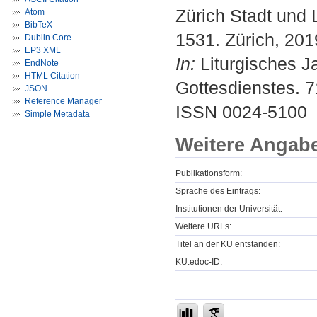
Zürich Stadt und 
Atom
BibTeX
1531. Zürich, 201
Dublin Core
EP3 XML
In:
Liturgisches Ja
EndNote
HTML Citation
Gottesdienstes. 7
JSON
Reference Manager
ISSN 0024-5100
Simple Metadata
Weitere Angab
Publikationsform:
Sprache des Eintrags:
Institutionen der Universität:
Weitere URLs:
Titel an der KU entstanden:
KU.edoc-ID: