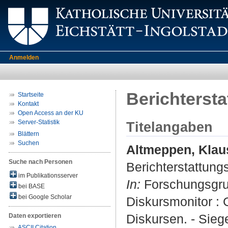
Anmelden
Berichterst
Startseite
Kontakt
Open Access an der KU
Server-Statistik
Titelangaben
Blättern
Suchen
Altmeppen, Klau
Suche nach Personen
Berichterstattung
im Publikationsserver
In:
Forschungsgrup
bei BASE
bei Google Scholar
Diskursmonitor : 
Diskursen. - Sieg
Daten exportieren
ASCII Citation