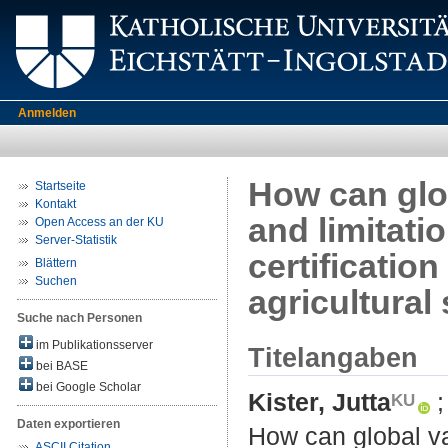
Anmelden
How can glob
Startseite
Kontakt
and limitati
Open Access an der KU
Server-Statistik
certificatio
Blättern
Suchen
agricultural
Suche nach Personen
im Publikationsserver
Titelangaben
bei BASE
bei Google Scholar
Kister, Jutta
Daten exportieren
How can global val
ASCII Citation