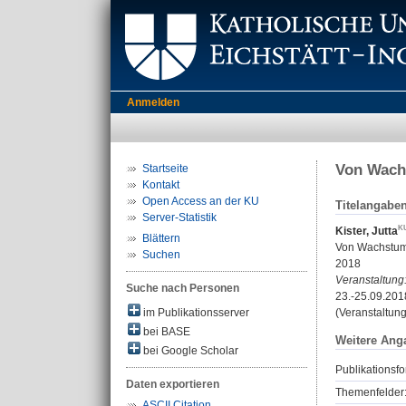
Anmelden
Von Wachs
Startseite
Kontakt
Open Access an der KU
Titelangabe
Server-Statistik
Kister, Jutta
Blättern
Von Wachstum 
Suchen
2018
Veranstaltung
Suche nach Personen
23.-25.09.2018
im Publikationsserver
(Veranstaltun
bei BASE
Weitere Ang
bei Google Scholar
Publikationsfo
Daten exportieren
Themenfelder
ASCII Citation