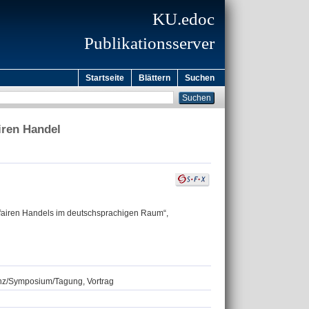
KU.edoc
Publikationsserver
Startseite
Blättern
Suchen
iren Handel
 fairen Handels im deutschsprachigen Raum“,
renz/Symposium/Tagung, Vortrag