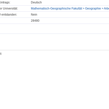
intrags:
Deutsch
er Universität:
Mathematisch-Geographische Fakultät > Geographie > Ar
U entstanden:
Nein
28480
tt