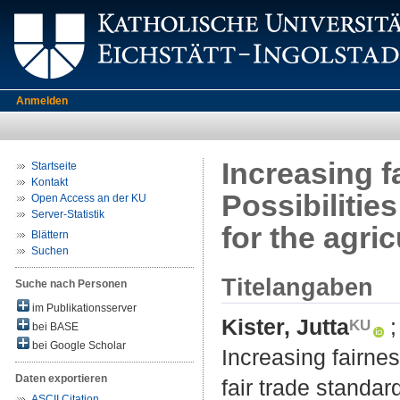
Anmelden
Increasing f
Startseite
Kontakt
Possibilities
Open Access an der KU
Server-Statistik
for the agri
Blättern
Suchen
Titelangaben
Suche nach Personen
im Publikationsserver
Kister, Jutta
bei BASE
bei Google Scholar
Increasing fairnes
Daten exportieren
fair trade standar
ASCII Citation