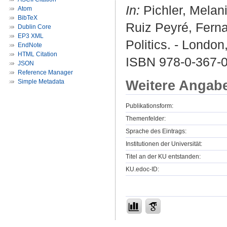
In:
Pichler, Melani
Atom
BibTeX
Ruiz Peyré, Ferna
Dublin Core
EP3 XML
Politics. - Londo
EndNote
HTML Citation
ISBN 978-0-367-
JSON
Reference Manager
Weitere Angab
Simple Metadata
Publikationsform:
Themenfelder:
Sprache des Eintrags:
Institutionen der Universität:
Titel an der KU entstanden:
KU.edoc-ID: