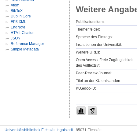
Atom
Weitere Angab
BibTeX
Dublin Core
Publikationsform:
EP3 XML
EndNote
Themenfelder:
HTML Citation
Sprache des Eintrags:
JSON
Reference Manager
Institutionen der Universität:
Simple Metadata
Weitere URLs:
Open Access: Freie Zugänglichkeit
des Volltexts?:
Peer-Review-Journal:
Titel an der KU entstanden:
KU.edoc-ID:
Universitätsbibliothek Eichstätt-Ingolstadt
- 85071 Eichstätt