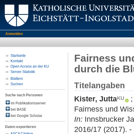
Anmelden
Fairness un
Startseite
Kontakt
durch die B
Open Access an der KU
Server-Statistik
Blättern
Titelangaben
Suchen
Suche nach Personen
Kister, Jutta
im Publikationsserver
Fairness und Wiss
bei BASE
bei Google Scholar
In:
Innsbrucker Ja
Daten exportieren
2016/17 (2017). -
ASCII Citation