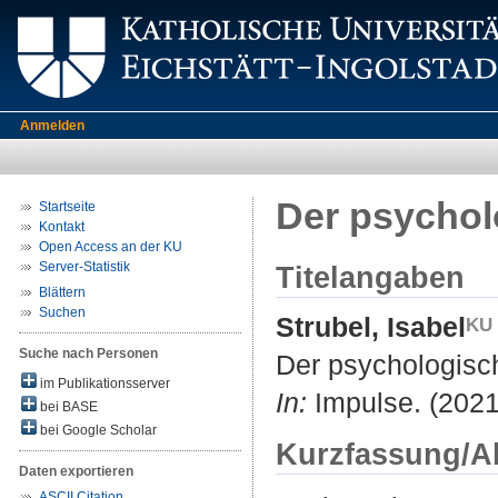
Anmelden
Der psycholo
Startseite
Kontakt
Open Access an der KU
Server-Statistik
Titelangaben
Blättern
Suchen
Strubel, Isabel
Suche nach Personen
Der psychologisch
im Publikationsserver
In:
Impulse. (2021)
bei BASE
bei Google Scholar
Kurzfassung/A
Daten exportieren
ASCII Citation