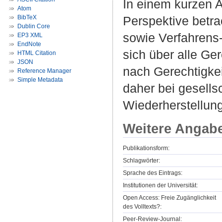
In einem kurzen A
Atom
BibTeX
Perspektive betra
Dublin Core
sowie Verfahrens- 
EP3 XML
EndNote
sich über alle Ge
HTML Citation
JSON
nach Gerechtigkei
Reference Manager
Simple Metadata
daher bei gesells
Wiederherstellung
Weitere Angab
Publikationsform:
Schlagwörter:
Sprache des Eintrags:
Institutionen der Universität:
Open Access: Freie Zugänglichkeit
des Volltexts?:
Peer-Review-Journal: