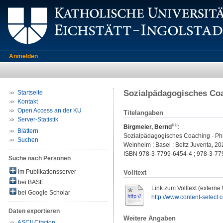
Anmelden
Sozialpädagogisches Coa
Startseite
Kontakt
Open Access an der KU
Titelangaben
Server-Statistik
Birgmeier, Bernd
:
Blättern
Sozialpädagogisches Coaching - Phi
Suchen
Weinheim ; Basel : Beltz Juventa, 202
ISBN 978-3-7799-6454-4 ; 978-3-77
Suche nach Personen
im Publikationsserver
Volltext
bei BASE
Link zum Volltext (externe
bei Google Scholar
http://www.content-select.
Daten exportieren
Weitere Angaben
ASCII Citation