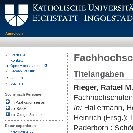
Anmelden
Fachhochsch
Startseite
Kontakt
Open Access an der KU
Server-Statistik
Titelangaben
Blättern
Suchen
Rieger, Rafael M
Suche nach Personen
Fachhochschulen 
im Publikationsserver
In:
Hallermann, He
bei BASE
bei Google Scholar
Heinrich (Hrsg.): 
Paderborn : Schön
Daten exportieren
ASCII Citation