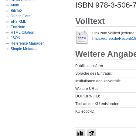
ISBN 978-3-506-
Atom
BibTeX
Dublin Core
Volltext
EP3 XML
EndNote
HTML Citation
Link zum Volltext (externe
JSON
https://ixtheo.de/Record/
Reference Manager
Simple Metadata
Weitere Angab
Publikationsform:
Sprache des Eintrags:
Institutionen der Universität:
Weitere URLs:
DOI / URN / ID:
Titel an der KU entstanden:
KU.edoc-ID: