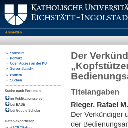
Anmelden
Der Verkünd
Startseite
Kontakt
„Kopfstützen
Open Access an der KU
Server-Statistik
Bedienungsa
Blättern
Suchen
Titelangaben
Suche nach Personen
im Publikationsserver
Rieger, Rafael M
bei BASE
bei Google Scholar
Der Verkündiger u
Daten exportieren
der Bedienungsanl
ASCII Citation