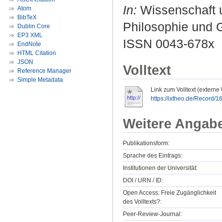
In:
Wissenschaft u
Atom
BibTeX
Philosophie und G
Dublin Core
EP3 XML
ISSN 0043-678x
EndNote
HTML Citation
JSON
Volltext
Reference Manager
Simple Metadata
Link zum Volltext (externe
https://ixtheo.de/Record/
Weitere Angab
Publikationsform:
Sprache des Eintrags:
Institutionen der Universität:
DOI / URN / ID:
Open Access: Freie Zugänglichkeit
des Volltexts?:
Peer-Review-Journal: