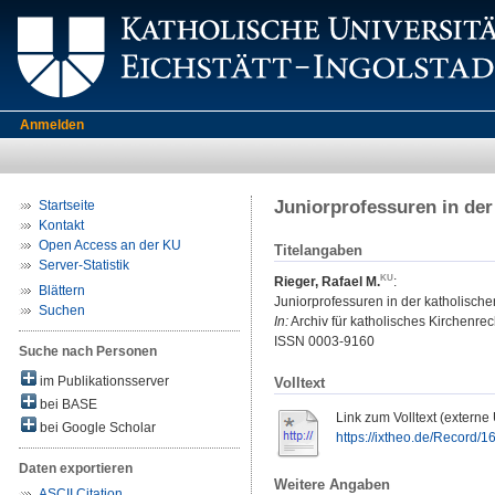
Anmelden
Juniorprofessuren in der
Startseite
Kontakt
Open Access an der KU
Titelangaben
Server-Statistik
Rieger, Rafael M.
:
Blättern
Juniorprofessuren in der katholische
Suchen
In:
Archiv für katholisches Kirchenrech
ISSN 0003-9160
Suche nach Personen
im Publikationsserver
Volltext
bei BASE
Link zum Volltext (externe
bei Google Scholar
https://ixtheo.de/Record/
Daten exportieren
Weitere Angaben
ASCII Citation