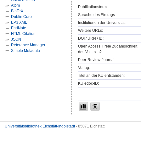
Atom
Publikationsform:
BibTeX
Sprache des Eintrags:
Dublin Core
EP3 XML
Institutionen der Universität:
EndNote
Weitere URLs:
HTML Citation
DOI / URN / ID:
JSON
Reference Manager
Open Access: Freie Zugänglichkeit
Simple Metadata
des Volltexts?:
Peer-Review-Journal:
Verlag:
Titel an der KU entstanden:
KU.edoc-ID:
Universitätsbibliothek Eichstätt-Ingolstadt
- 85071 Eichstätt