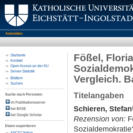
Anmelden
Fößel, Flori
Startseite
Kontakt
Sozialdemok
Open Access an der KU
Server-Statistik
Vergleich. 
Blättern
Suchen
Titelangaben
Suche nach Personen
im Publikationsserver
Schieren, Stefan
bei BASE
bei Google Scholar
Rezension von:
Fö
Daten exportieren
Sozialdemokratie
ASCII Citation