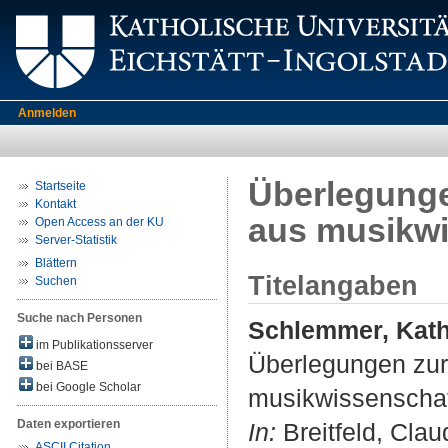
Anmelden
Überlegunge
Startseite
Kontakt
aus musikwi
Open Access an der KU
Server-Statistik
Blättern
Titelangaben
Suchen
Suche nach Personen
Schlemmer, Kath
im Publikationsserver
Überlegungen zur
bei BASE
bei Google Scholar
musikwissenschaft
Daten exportieren
In:
Breitfeld, Claud
ASCII Citation