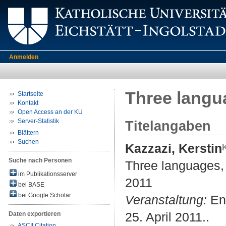
Anmelden
Three langu
Startseite
Kontakt
Open Access an der KU
Server-Statistik
Titelangaben
Blättern
Suchen
Kazzazi, Kerstin
Suche nach Personen
Three languages, 
im Publikationsserver
2011
bei BASE
bei Google Scholar
Veranstaltung:
Eng
25. April 2011..
Daten exportieren
ASCII Citation