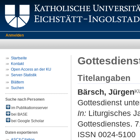
Anmelden
Gottesdiens
Startseite
Kontakt
Open Access an der KU
Server-Statistik
Titelangaben
Blättern
Suchen
Bärsch, Jürgen
Suche nach Personen
Gottesdienst unt
im Publikationsserver
In:
Liturgisches Ja
bei BASE
bei Google Scholar
Gottesdienstes. 71
ISSN 0024-5100
Daten exportieren
ASCII Citation