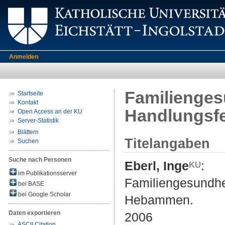
Anmelden
Familienges
Startseite
Kontakt
Handlungsf
Open Access an der KU
Server-Statistik
Blättern
Titelangaben
Suchen
Suche nach Personen
Eberl, Inge
:
im Publikationsserver
Familiengesundhe
bei BASE
bei Google Scholar
Hebammen.
Daten exportieren
2006
ASCII Citation