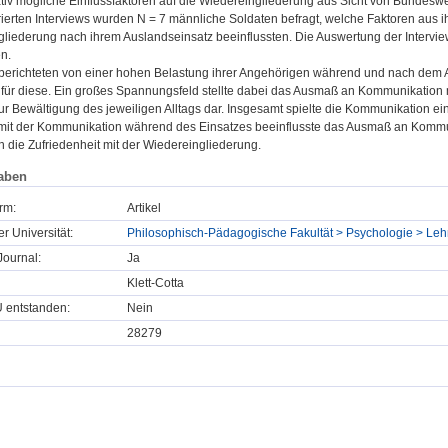
ativ mögliche Einflussfaktoren auf die Wiedereingliederung aus Sicht von Bundesw
urierten Interviews wurden N = 7 männliche Soldaten befragt, welche Faktoren aus
gliederung nach ihrem Auslandseinsatz beeinflussten. Die Auswertung der Intervie
n.
 berichteten von einer hohen Belastung ihrer Angehörigen während und nach dem
 für diese. Ein großes Spannungsfeld stellte dabei das Ausmaß an Kommunikation 
r Bewältigung des jeweiligen Alltags dar. Insgesamt spielte die Kommunikation ein
 mit der Kommunikation während des Einsatzes beeinflusste das Ausmaß an Kommu
 die Zufriedenheit mit der Wiedereingliederung.
aben
rm:
Artikel
er Universität:
Philosophisch-Pädagogische Fakultät > Psychologie > Lehr
ournal:
Ja
Klett-Cotta
U entstanden:
Nein
28279