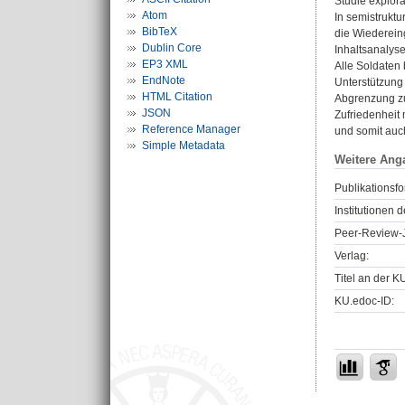
Studie explor
Atom
In semistrukt
BibTeX
die Wiederein
Dublin Core
Inhaltsanalyse
EP3 XML
Alle Soldaten
EndNote
Unterstützung
HTML Citation
Abgrenzung zu
JSON
Zufriedenheit
Reference Manager
und somit auch
Simple Metadata
Weitere Ang
Publikationsfo
Institutionen d
Peer-Review-J
Verlag:
Titel an der K
KU.edoc-ID: