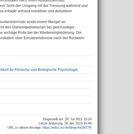
ehrsoldaten nach ihrem Auslandseinsatz.
 ihrer Sicht den Umgang mit der Trennung während und
ws erfolgte anhand induktiver und deduktiver
 Auslandseinsatz sowie einem Mangel an
mit den Daheimgebliebenen bei gleichzeitiger
e wichtige Rolle bei der Wiedereingliederung: Die
nikation über Einsatzerlebnisse nach der Rückkehr
stuhl für Klinische und Biologische Psychologie
Eingestellt am: 28. Jul 2021 15:24
Letzte Änderung: 26. Apr 2023 15:49
URL zu dieser Anzeige:
https://edoc.ku.de/id/eprint/28279/