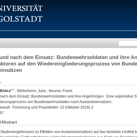
nd nach dem Einsatz: Bundeswehrsoldaten und ihre Ange
aktoren auf den Wiedereingliederungsprozess von Bund
einsätzen
n
 Bebra
;
Möllerherm, Julia
;
Neuner, Frank
:
ach dem Einsatz: Bundeswehrsoldaten und ihre Angehörigen : Eine explorative Stu
ederungsprozess von Bundeswehrsoldaten nach Auslandseinsätzen.
walt : Forschung und Praxisfelder. 10 (Oktober 2016) 2.
67
/Abstract
 Studienergebnissen zu Effekten von Auslandseinsätzen auf das familiäre Umfeld b