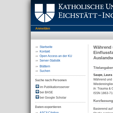
Anmelden
Während u
Startseite
Kontakt
Einflussf
Open Access an der KU
Auslands
Server-Statistik
Blättern
Titelangabe
Suchen
Saupe, Laura
Während und n
Suche nach Personen
Wiedereingli
im Publikationsserver
In:
Trauma & Ge
bei BASE
ISSN 1863-71
bei Google Scholar
Kurzfassung
Daten exportieren
Basierend auf
ASCII Citation