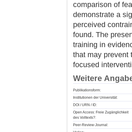
comparison of fear
demonstrate a sign
perceived contrai
found. The presen
training in evide
that may prevent 
focused intervent
Weitere Angab
Publikationsform:
Institutionen der Universität:
DOI / URN / ID:
Open Access: Freie Zugänglichkeit
des Volltexts?:
Peer-Review-Journal: