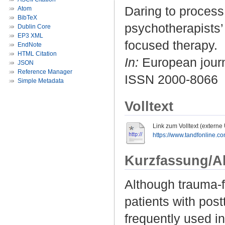
Daring to process
Atom
BibTeX
psychotherapists’
Dublin Core
EP3 XML
focused therapy.
EndNote
HTML Citation
In:
European journ
JSON
Reference Manager
ISSN 2000-8066
Simple Metadata
Volltext
Link zum Volltext (externe
https://www.tandfonline.co
Kurzfassung/A
Although trauma-fo
patients with post
frequently used in