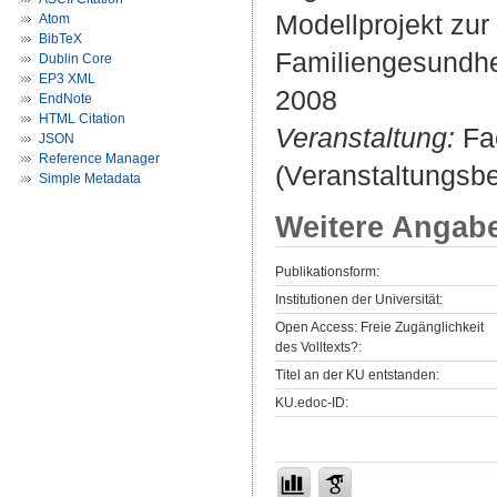
Modellprojekt zur
Atom
BibTeX
Familiengesundhe
Dublin Core
EP3 XML
2008
EndNote
HTML Citation
Veranstaltung:
Fac
JSON
Reference Manager
(Veranstaltungsb
Simple Metadata
Weitere Angab
Publikationsform:
Institutionen der Universität:
Open Access: Freie Zugänglichkeit
des Volltexts?:
Titel an der KU entstanden:
KU.edoc-ID: