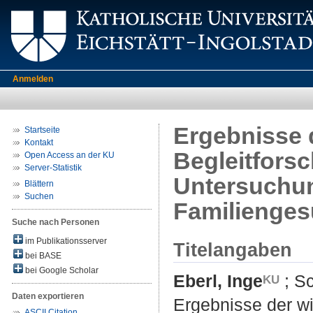
Anmelden
Ergebnisse 
Startseite
Kontakt
Begleitfors
Open Access an der KU
Server-Statistik
Untersuchun
Blättern
Suchen
Familienges
Suche nach Personen
im Publikationsserver
Titelangaben
bei BASE
bei Google Scholar
Eberl, Inge
;
Sc
Daten exportieren
Ergebnisse der wi
ASCII Citation