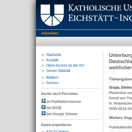
Anmelden
Unterburg
Startseite
Kontakt
Deutschla
Open Access an der KU
weltlicher
Server-Statistik
Blättern
Titelangabe
Suchen
Grypa, Dietm
Rezension vo
Suche nach Personen
Konzil von Tri
im Publikationsserver
In:
Historische 
bei BASE
ISSN 0018-26
bei Google Scholar
Weitere Ang
Daten exportieren
Publikationsfo
ASCII Citation