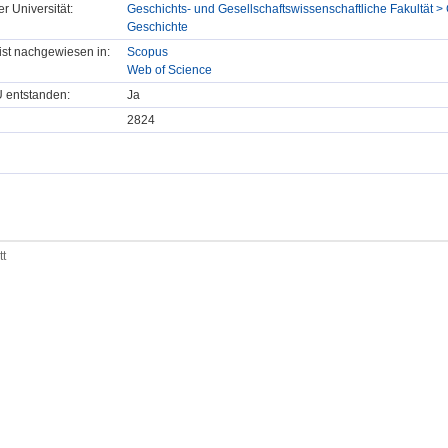
er Universität:
Geschichts- und Gesellschaftswissenschaftliche Fakultät >
Geschichte
t ist nachgewiesen in:
Scopus
Web of Science
U entstanden:
Ja
2824
tt