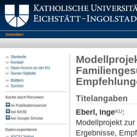
Anmelden
Modellprojek
Startseite
Kontakt
Familienges
Open Access an der KU
Server-Statistik
Empfehlung
Blättern
Suchen
Titelangaben
Suche nach Personen
im Publikationsserver
Eberl, Inge
:
bei BASE
bei Google Scholar
Modellprojekt zur
Daten exportieren
Ergebnisse, Empf
ASCII Citation