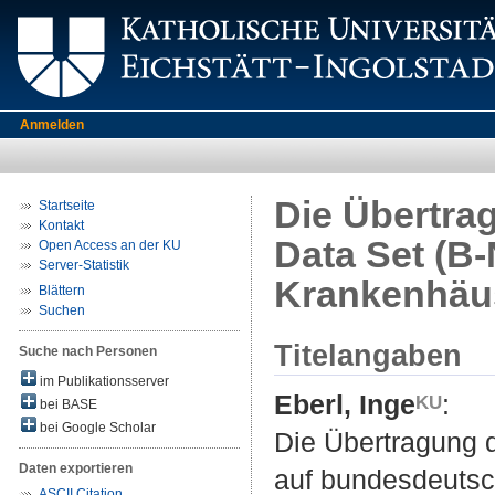
Anmelden
Die Übertra
Startseite
Kontakt
Data Set (B
Open Access an der KU
Server-Statistik
Krankenhäu
Blättern
Suchen
Titelangaben
Suche nach Personen
im Publikationsserver
Eberl, Inge
:
bei BASE
bei Google Scholar
Die Übertragung 
Daten exportieren
auf bundesdeutsc
ASCII Citation