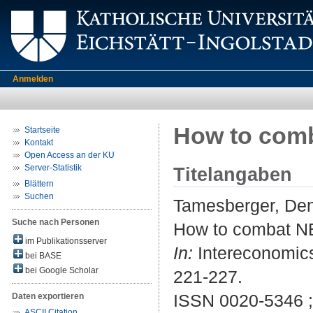
Anmelden
How to comb
Startseite
Kontakt
Open Access an der KU
Server-Statistik
Titelangaben
Blättern
Suchen
Tamesberger, De
Suche nach Personen
How to combat NE
im Publikationsserver
In:
Intereconomics 
bei BASE
bei Google Scholar
221-227.
ISSN 0020-5346 
Daten exportieren
ASCII Citation